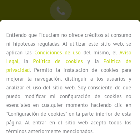
LLÁMANOS
Entiendo que Fiduciam no ofrece créditos al consumo
+34 910 626 197 (España)
ni hipotecas reguladas. Al utilizar este sitio web, se
+44 203 290 1933 (Reino Unido)
aplican las
Condiciones de uso
del mismo, el
Aviso
+353 85 257 6488 (Irlanda)
Legal
, la
Política de cookies
y la
Política de
+31 35 799 4106 (Países Bajos)
privacidad
. Permito la instalación de cookies para
+49 173 194 0983 (Alemania)
mejorar la navegación, distinguir a los usuarios y
analizar el uso del sitio web. Soy consciente de que
puedo modificar mi configuración de cookies no
esenciales en cualquier momento haciendo clic en
"Configuración de cookies" en la parte inferior de esta
ESCRÍBENOS
página. Al entrar en el sitio web acepto todos los
contacto@fiduciam.es
términos anteriormente mencionados.