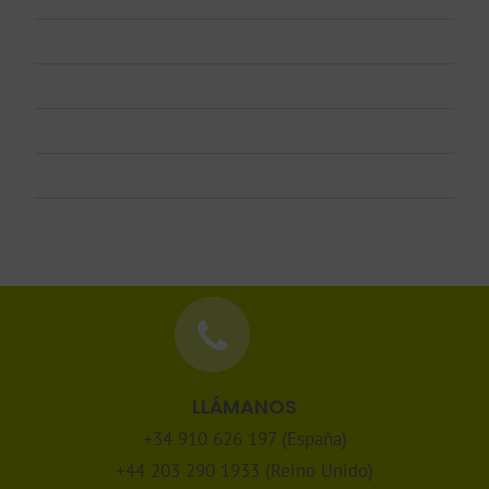
Log in
Entries feed
Comments feed
WordPress.org
LLÁMANOS
+34 910 626 197 (España)
+44 203 290 1933 (Reino Unido)