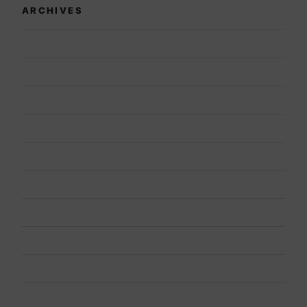
ARCHIVES
July 2026
June 2026
May 2026
April 2026
March 2026
February 2026
January 2026
December 2025
November 2025
October 2025