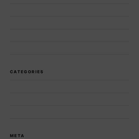
November 2019
October 2019
July 2019
May 2019
CATEGORIES
Blog
Case Study
News
META