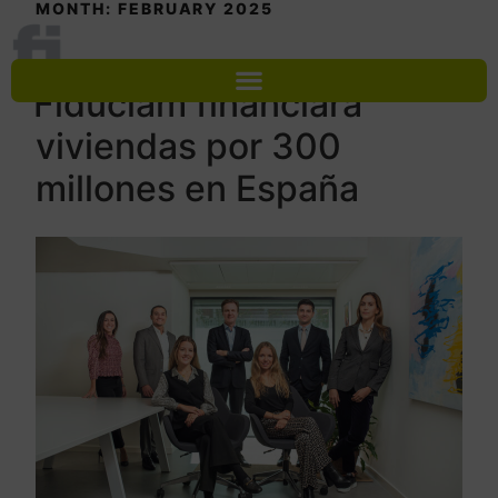
MONTH:
FEBRUARY 2025
FEBRUARY 18, 2025
Fiduciam financiará
viviendas por 300
Log In
millones en España