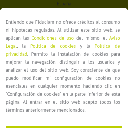
España
Entiendo que Fiduciam no ofrece créditos al consumo
ni hipotecas reguladas. Al utilizar este sitio web, se
aplican las
Condiciones de uso
del mismo, el
Aviso
Legal
, la
Política de cookies
y la
Política de
privacidad
. Permito la instalación de cookies para
© 2026 Fiduciam Nominees Limited. Todos los derechos reservados.
mejorar la navegación, distinguir a los usuarios y
Home
Nosotros
Nuestra Financiación
Intermediarios
Equipo
Blog
Noticias
analizar el uso del sitio web. Soy consciente de que
Aviso Legal
Políticas de Privacidad
Términos de Uso
Partner Login
puedo modificar mi configuración de cookies no
Política de Cookies
Configuración de cookies
esenciales en cualquier momento haciendo clic en
Los préstamos originados por Fiduciam Nominees Ltd están destinados
"Configuración de cookies" en la parte inferior de esta
únicamente a prestatarios personas jurídicas y tienen fines exclusivamente
comerciales. El contenido de este sitio web no ha sido aprobado por ninguna
página. Al entrar en el sitio web acepto todos los
persona autorizada de acuerdo a la Ley de Servicios Financieros y Mercados
términos anteriormente mencionados.
de 2000. Fiduciam no realiza acuerdos de crédito regulados en el sentido de
la Orden de 2001 de Servicios Financieros y Mercados (Actividades
Reguladas) .